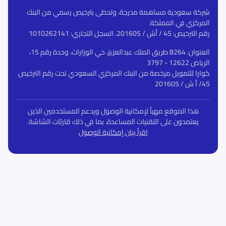
شركة سعودية مساهمة مدرجة، وتحظى بترخيص رسمي من البنك
المركزي في المملكة.
رقم الترخيص: 45 / أش / 201605. السجل التجاري: 1010262141
العنوان: 8264 طريق الملك عبدالعزيز، حي الوزارات، وحدة رقم 15،
الرياض 12622 - 3797
كوارا للتمويل مرخصة من البنك المركزي السعودي تحت رقم الترخيص
45/ أ ش / 201605
هذا الموقع مهيأ لإمكانية الوصول ويدعم المستخدمين الذين
يعتمدون على التقنيات المساعدة، بما في ذلك قارئات الشاشة.
اقرأ بيان إمكانية الوصول