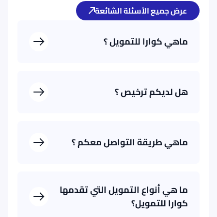
عرض جميع الأسئلة الشائعة
ماهي كوارا للتمويل ؟
هل لديكم ترخيص ؟
نعم، شركة كوارا للتمويل مرخصة من قبل البنك
المركزي السعودي ترخيص رقم:
/ 45 أش /
https://www.sama.gov.sa/en-
201605
ماهي طريقة التواصل معكم ؟
US/LicenseEntities/Pages/FinanceLicencedEntities.aspx
الهاتف
8001188999
تطبيق إكس
@quarafinance
ما هي أنواع التمويل التي تقدمها
البريد الإلكتروني
CustomerCare@QuaraFinance.com
كوارا للتمويل؟
تمويل شخصي