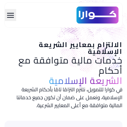
span data-en="Skip to main con="تخطي إلى المحتوى الرئيسي" class="translatable">تخطي إلى المحتوى الرئيسي</span>
الالتزام بمعايير الشريعة
الإسلامية
خدمات مالية متوافقة مع
أحكام
الشريعة الإسلامية
في كوارا للتمويل، نلتزم التزامًا تامًا بأحكام الشريعة
الإسلامية، ونعمل على ضمان أن تكون جميع خدماتنا
المالية متوافقة مع أعلى المعايير الشرعية.