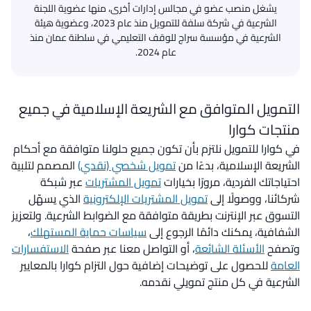
يشغل منصب عضو في مجالس إدارات أخرى، منها عضوية اللجنة
الشرعية في شركة سلفة للتمويل منذ عام 2023، وعضوية هيئة
الشرعية في مؤسسة سراج للوقف التعليمي في سلطنة عمان منذ
عام 2024.
التمويل المتوافق مع الشريعة الإسلامية في جميع
منتجات كوارا
في كوارا للتمويل نلتزم بأن تكون جميع حلولنا متوافقة مع أحكام
الشريعة الإسلامية، بدءًا من
تمويل شخصي (نقدي)
المصمم لتلبية
احتياجاتك الفردية، مرورًا بخيارات
تمويل المشتريات
عبر شبكة
شركائنا، ووصولًا إلى
تمويل المشتريات الإلكترونية
الذي يسهّل
التسوق عبر الإنترنت بطريقة متوافقة مع الضوابط الشرعية. ولتعزيز
الشفافية، يمكنك دائمًا الرجوع إلى
سياسات حماية المستهلك
،
وتصفح
الأسئلة الشائعة
، أو التواصل معنا عبر صفحة
الاستفسارات
العامة
للحصول على توضيحات إضافية حول التزام كوارا بالمعايير
الشرعية في كل منتج تمويلي نقدمه.