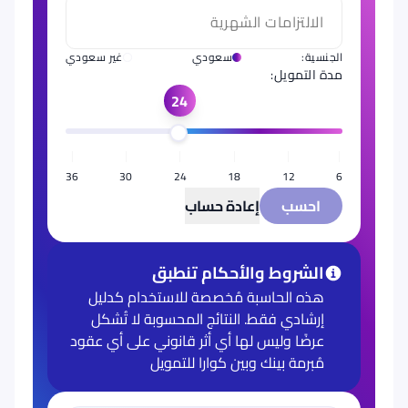
الجنسية
:
سعودي
غير سعودي
مدة التمويل:
24
36
30
24
18
12
6
احسب
إعادة حساب
الشروط والأحكام تنطبق
هذه الحاسبة مُخصصة للاستخدام كدليل
إرشادي فقط. النتائج المحسوبة لا تُشكل
عرضًا وليس لها أي أثر قانوني على أي عقود
مُبرمة بينك وبين كوارا للتمويل