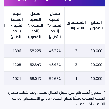
معدل
معدل
مبلغ
مب
النسبة
النسبة
القسط
ال
المبلغ
الاستحقاق
السنوي*
السنوي*
الشهري
الش
الممول
بالسنوات
(الحد
(الحد
(الحد
(ا
الأدنى)
الأقصى)
الأدنى)
الأ
33
1396
58.22%
46.27%
3
30,000
00
1208
62.34%
48.95%
2
20,000
67
1021
68.01%
52.63%
1
10,000
* الجدول أعلاه هو على سبيل المثال فقط ، وقد يختلف معدل
النسبة السنوية وفقًا لمبلغ التمويل وتاريخ الاستحقاق ودرجة
الائتمان لكل عميل.