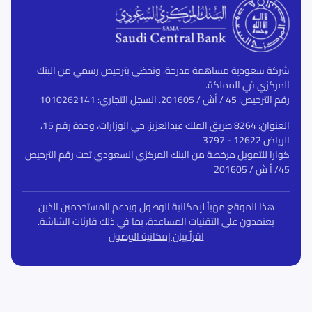
شركة سعودية مساهمة مدرجة، وتحظى بترخيص رسمي من البنك
المركزي في المملكة.
رقم الترخيص: 45 / أش / 201605. السجل التجاري: 1010262141
العنوان: 8264 طريق الملك عبدالعزيز، حي الوزارات، وحدة رقم 15،
الرياض 12622 - 3797
كوارا للتمويل مرخصة من البنك المركزي السعودي تحت رقم الترخيص
45/ أ ش / 201605
هذا الموقع مهيأ لإمكانية الوصول ويدعم المستخدمين الذين
يعتمدون على التقنيات المساعدة، بما في ذلك قارئات الشاشة.
اقرأ بيان إمكانية الوصول