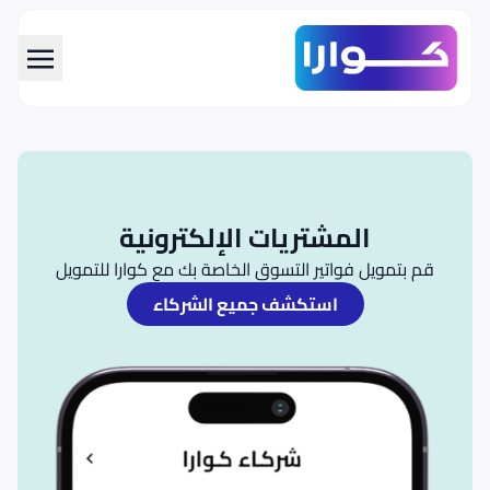
span data-en="Skip to main con="تخطي إلى المحتوى الرئيسي" class="translatable">تخطي إلى المحتوى الرئيسي</span>
المشتريات الإلكترونية
قم بتمويل فواتير التسوق الخاصة بك مع كوارا للتمويل
استكشف جميع الشركاء