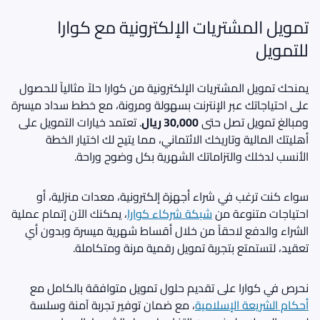
تمويل المشتريات الإلكترونية مع كوارا
للتمويل
يمنحك تمويل المشتريات الإلكترونية من كوارا حلاً مثالياً للحصول
على احتياجاتك عبر الإنترنت بسهولة ومرونة، مع خطط سداد ميسرة
ومبالغ تمويل تصل حتى
30,000 ريال
. تعتمد خيارات التمويل على
أهليتك المالية وتاريخك الائتماني، مما يتيح لك اختيار الخطة
الأنسب لدخلك والتزاماتك الشهرية بكل وضوح وراحة.
سواء كنت ترغب في شراء أجهزة إلكترونية، معدات منزلية، أو
احتياجات متنوعة من
شبكة شركاء كوارا
، يمكنك الآن إتمام عملية
الشراء والدفع لاحقاً من خلال أقساط شهرية ميسرة وبدون أي
تعقيد، لتستمتع بتجربة تمويل رقمية مرنة ومتكاملة.
نحرص في كوارا على تقديم حلول تمويل متوافقة بالكامل مع
أحكام الشريعة الإسلامية
، مع ضمان توفير تجربة آمنة وسلسة