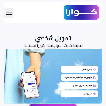
span data-en="Skip to main con="تخطي إلى المحتوى الرئيسي" class="translatable">تخطي إلى المحتوى الرئيسي</span>
تمويل شخصي
مهما كانت احتياجاتك، كوارا تسندك!