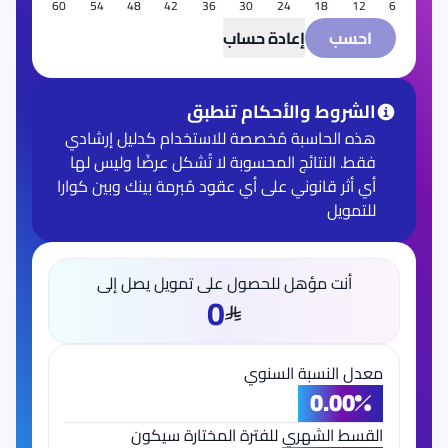
60
54
48
42
36
30
24
18
12
6
احسب
إعادة حساب
الشروط والأحكام تنطبق
هذه الحاسبة مُخصصة للاستخدام كدليل إرشادي
فقط. النتائج المحسوبة لا تُشكل عرضًا وليس لها
أي أثر قانوني على أي عقود مُبرمة بينك وبين كوارا
للتمويل
أنت مؤهل للحصول على تمويل يصل إلى
0
معدل النسبة السنوي
0.00
القسط الشهري للفترة المختارة سيكون