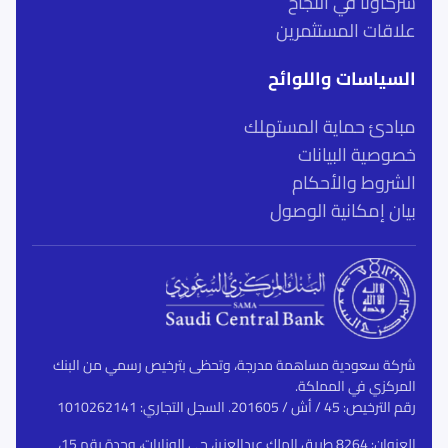
شركاؤنا في النجاح
علاقات المستثمرين
السياسات واللوائح
مبادئ حماية المستهلك
خصوصية البيانات
الشروط والأحكام
بيان إمكانية الوصول
شركة سعودية مساهمة مدرجة، وتحظى بترخيص رسمي من البنك
المركزي في المملكة.
رقم الترخيص: 45 / أش / 201605. السجل التجاري: 1010262141
العنوان: 8264 طريق الملك عبدالعزيز، حي الوزارات، وحدة رقم 15،