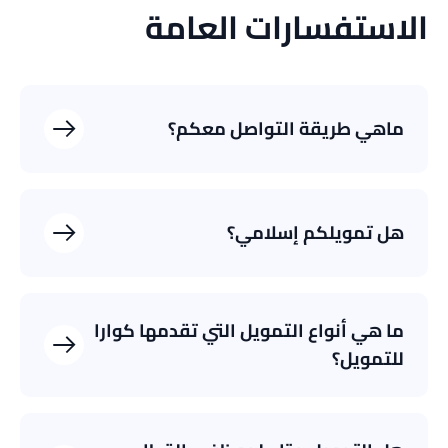
الاستفسارات العامة
ماهي طريقة التواصل معكم؟
8001188999
عن طريق الهاتف
@quarafinance
تطبيق إكس
CustomerCare@QuaraFinance.com
البريد الإلكتروني
هل تمويلكم إسلامي؟
ما هي أنواع التمويل التي تقدمها كوارا
للتمويل؟
تمويل شخصي
تمويل مشتريات