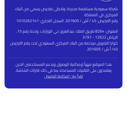
شركة سعودية مساهمة مدرجة، وتحظى بترخيص رسمي من البنك
المركزي في المملكة.
رقم الترخيص: 45 / أش / 201605. السجل التجاري: 1010262141
العنوان: 8264 طريق الملك عبدالعزيز، حي الوزارات، وحدة رقم 15،
الرياض 12622 - 3797
كوارا للتمويل مرخصة من البنك المركزي السعودي تحت رقم الترخيص
45/ أ ش / 201605
هذا الموقع مهيأ لإمكانية الوصول ويدعم المستخدمين الذين
يعتمدون على التقنيات المساعدة، بما في ذلك قارئات الشاشة.
اقرأ بيان إمكانية الوصول