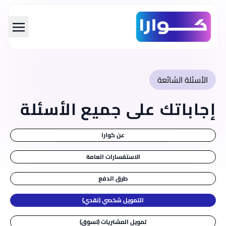
span data-en="Skip to main con="تخطي إلى المحتوى الرئيسي" class="translatable">تخطي إلى المحتوى الرئيسي</span>
الأسئلة الشائعة
إجاباتك على جميع الأسئلة
عن كوارا
الاستفسارات العامة
طرق الدفع
التمويل شخصي (نقدي)
تمويل المشتريات (تسوَق)