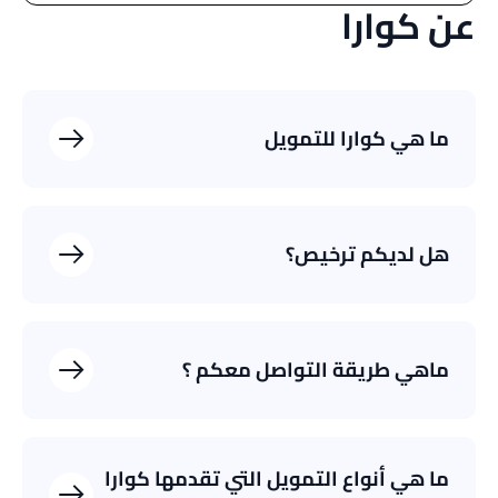
عن كوارا
ما هي كوارا للتمويل
هل لديكم ترخيص؟
https://www.sama.gov.sa/en-
ماهي طريقة التواصل معكم ؟
US/LicenseEntities/Pages/FinanceLicencedEntities.aspx
8001188999
الهاتف
@quarafinance
تطبيق إكس
ما هي أنواع التمويل التي تقدمها كوارا
CustomerCare@QuaraFinance.com
البريد الإلكتروني