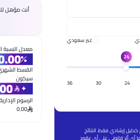
أنت مؤهل لل
ي
غير سعودي
معدل النسبة ا
0.00
24
القسط الشهري ل
سيكون
.00
36
30
24
الرسوم الإدارية:
0.00
دليل إرشادي فقط. النتائج
ا أي أثر قانوني على أي عقود