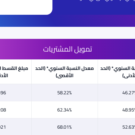
تمويل المشتريات
 السنوي* (الحد
معدل النسبة السنوي* (الحد
مبلغ القسط ا
لأدنى)
الأقصى)
الأد
396
58.22%
46.27
208
62.34%
48.95
021
68.01%
52.63