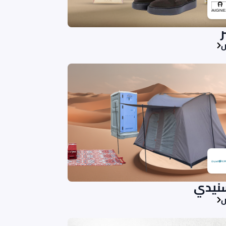
ر
ض
نيدي
ض