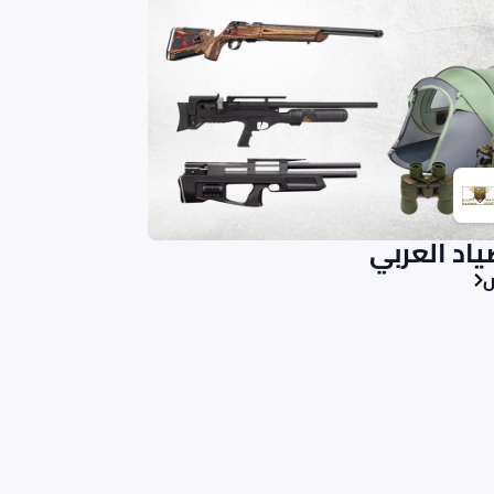
ياد العربي
ض