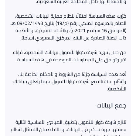
والاحتفاظ بها داخل المملكة العربية السعودية
.
حُرّرت هذه السياسة امتثالًا لنظام حماية البيانات الشخصية،
الصادر بالمرسوم الملكي رقم
(
م
/19)
بتاريخ
09/02/1443
هـ
(
الموافق
16
سبتمبر
2021
م
)
، ولائحته التنفيذية، والأنظمة
ذات الصلة الصادرة عن البنك المركزي السعودي
(
ساما
).
من خلال تزويد شركة كوارا للتمويل ببياناتك الشخصية، فإنك
تقر وتوافق على الممارسات الموضحة في هذه السياسة
.
تُعد هذه السياسة جزءًا من الشروط والأحكام الخاصة بنا،
وتُنظّم علاقتك مع شركة كوارا للتمويل فيما يتعلق ببياناتك
الشخصية
.
جمع البيانات
تلتزم شركة كوارا للتمويل بتطبيق المبادئ الأساسية التالية
بصفتها جهة تحكم في البيانات، وذلك لضمان الامتثال لنظام