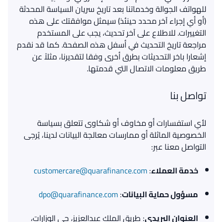
للهواتف الجوالة وخدماتنا بعد تاريخ سريان السياسة المحدثة
(أو أي إجراء آخر محدد حينئذ) سيمثل موافقتك على هذه
التغييرات. للاطلاع على آخر تحديث، يجب على المستخدم
مراجعة تاريخ التحديث في أسفل هذه الصفحة. كما قد نقدم
إشعارا باخر التحديثات بطرق أخرى وفقا لتقديرنا، مثلاً عن
طريق معلومات الاتصال التي قدمتها.
تواصل بنا
لأي استفسارات أو مخاوف أو شكاوى تتعلق بسياسة
الخصوصية الماثلة أو ممارسات معالجة البيانات لدينا، يُرجى
التواصل معنا عبر:
خدمة العملاء
:
customercare@quarafinance.com
مسؤول حماية البيانات
:
dpo@quarafinance.com
العنوان البريدي
: طريق الملك عبدالعزيز، حي الوزارات،