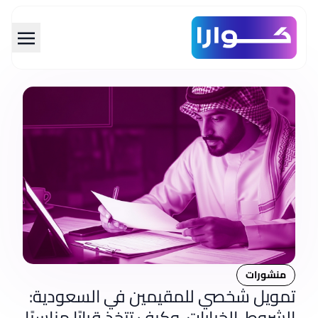
span data-en="Skip to main con="تخطي إلى المحتوى الرئيسي" class="translatable">تخطي إلى المحتوى الرئيسي</span>
منشورات
تمويل شخصي للمقيمين في السعودية:
الشروط، الخيارات، وكيف تتخذ قرارًا مناسبًا